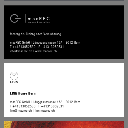
Montag bis Freitag nach Vereinbarung
macREC GmbH
|
Länggassstrasse 16A
|
3012 Bern
T +41313052530
|
F +41313052531
info@macrec.ch
|
www.macrec.ch
LINN Home Bern
macREC GmbH
|
Länggassstrasse 16A
|
3012 Bern
T +41313052530
|
F +41313052531
linn@macrec.ch
|
linn.macrec.ch