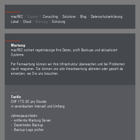
macREC
Support
Consulting
Solutions
Blog
Datenschutzerklärung
Lokal
Cloud
Wartung
Schulung
Wartung
macREC sichert regelmässige Ihre Daten, prüft Backups und aktualisiert
Systeme.
Per Fernwartung können wir Ihre Infrastruktur überwachen und bei Problemen
rasch reagieren. Sie können uns alle Verantwortung abtreten oder gezielt da
einsetzen, wo Sie uns brauchen.
Tarife
CHF 170.00 pro Stunde
in vereinbartem Intervall und Umfang
Jahrespauschalen
entfernte Wartung Server
Dezentrales Backup
Backup-Logs prüfen