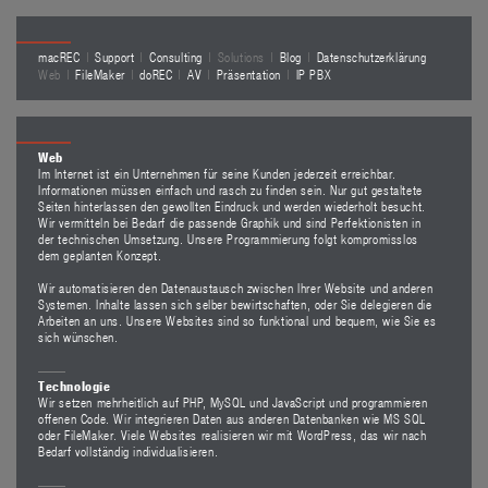
macREC
Support
Consulting
Solutions
Blog
Datenschutzerklärung
Web
FileMaker
doREC
AV
Präsentation
IP PBX
Web
Im Internet ist ein Unternehmen für seine Kunden jederzeit erreichbar.
Informationen müssen einfach und rasch zu finden sein. Nur gut gestaltete
Seiten hinterlassen den gewollten Eindruck und werden wiederholt besucht.
Wir vermitteln bei Bedarf die passende Graphik und sind Perfektionisten in
der technischen Umsetzung. Unsere Programmierung folgt kompromisslos
dem geplanten Konzept.
Wir automatisieren den Datenaustausch zwischen Ihrer Website und anderen
Systemen. Inhalte lassen sich selber bewirtschaften, oder Sie delegieren die
Arbeiten an uns. Unsere Websites sind so funktional und bequem, wie Sie es
sich wünschen.
Technologie
Wir setzen mehrheitlich auf PHP, MySQL und JavaScript und programmieren
offenen Code. Wir integrieren Daten aus anderen Datenbanken wie MS SQL
oder FileMaker. Viele Websites realisieren wir mit WordPress, das wir nach
Bedarf vollständig individualisieren.