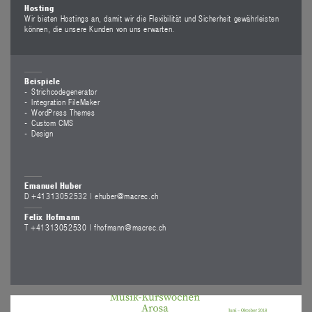
Hosting
Wir bieten Hostings an, damit wir die Flexibilität und Sicherheit gewährleisten
können, die unsere Kunden von uns erwarten.
Beispiele
Strichcodegenerator
Integration FileMaker
WordPress Themes
Custom CMS
Design
Emanuel Huber
D +41313052532 |
ehuber@macrec.ch
Felix Hofmann
T +41313052530 |
fhofmann@macrec.ch