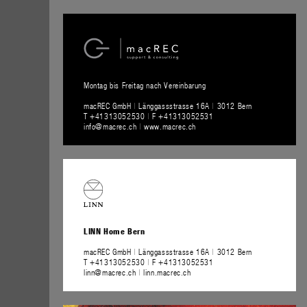
Montag bis Freitag nach Vereinbarung
macREC GmbH
|
Länggassstrasse 16A
|
3012 Bern
T +41313052530
|
F +41313052531
info@macrec.ch
|
www.macrec.ch
LINN Home Bern
macREC GmbH
|
Länggassstrasse 16A
|
3012 Bern
T +41313052530
|
F +41313052531
linn@macrec.ch
|
linn.macrec.ch