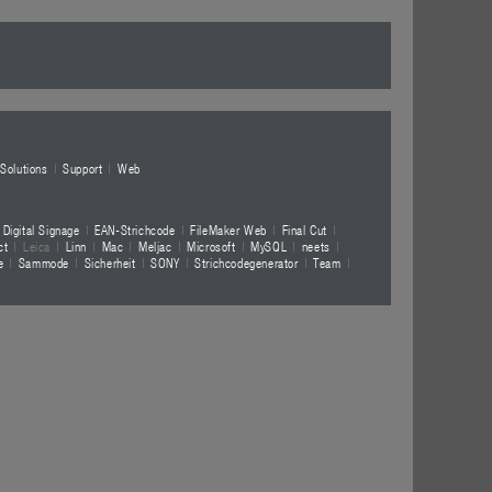
Solutions
Support
Web
Digital Signage
EAN-Strichcode
FileMaker Web
Final Cut
ct
Leica
Linn
Mac
Meljac
Microsoft
MySQL
neets
e
Sammode
Sicherheit
SONY
Strichcodegenerator
Team