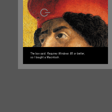
The box said:
,
Requires Windows 95 or better
so I bought a Macintosh.