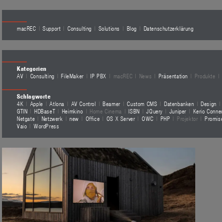
macREC
Support
Consulting
Solutions
Blog
Datenschutzerklärung
Kategorien
AV
Consulting
FileMaker
IP PBX
macREC
News
Präsentation
Produkte
Schlagworte
4K
Apple
Atlona
AV Control
Beamer
Custom CMS
Datenbanken
Design
GTIN
HDBaseT
Heimkino
Home Cinema
ISBN
JQuery
Juniper
Kerio Conne
Netgate
Netzwerk
new
Office
OS X Server
OWC
PHP
Projektor
Promis
Vaio
WordPress