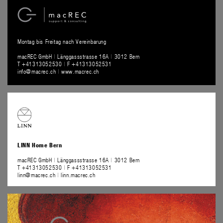
Montag bis Freitag nach Vereinbarung
macREC GmbH
|
Länggassstrasse 16A
|
3012 Bern
T +41313052530
|
F +41313052531
info@macrec.ch
|
www.macrec.ch
LINN Home Bern
macREC GmbH
|
Länggassstrasse 16A
|
3012 Bern
T +41313052530
|
F +41313052531
linn@macrec.ch
|
linn.macrec.ch