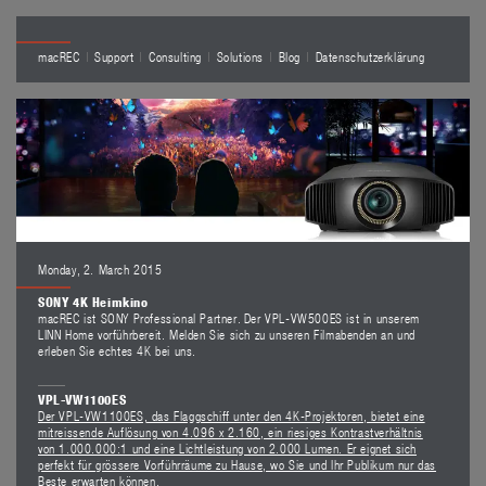
macREC
Support
Consulting
Solutions
Blog
Datenschutzerklärung
Monday, 2. March 2015
SONY 4K Heimkino
macREC ist SONY Professional Partner. Der VPL-VW500ES ist in unserem
LINN Home vorführbereit. Melden Sie sich zu unseren Filmabenden an und
erleben Sie echtes 4K bei uns.
VPL-VW1100ES
Der VPL-VW1100ES, das Flaggschiff unter den 4K-Projektoren, bietet eine
mitreissende Auflösung von 4.096 x 2.160, ein riesiges Kontrastverhältnis
von 1.000.000:1 und eine Lichtleistung von 2.000 Lumen. Er eignet sich
perfekt für grössere Vorführräume zu Hause, wo Sie und Ihr Publikum nur das
Beste erwarten können.