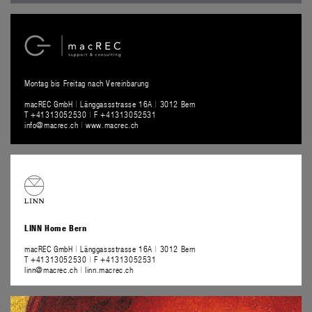
Montag bis Freitag nach Vereinbarung
macREC GmbH
|
Länggassstrasse 16A
|
3012 Bern
T +41313052530
|
F +41313052531
info@macrec.ch
|
www.macrec.ch
LINN Home Bern
macREC GmbH
|
Länggassstrasse 16A
|
3012 Bern
T +41313052530
|
F +41313052531
linn@macrec.ch
|
linn.macrec.ch