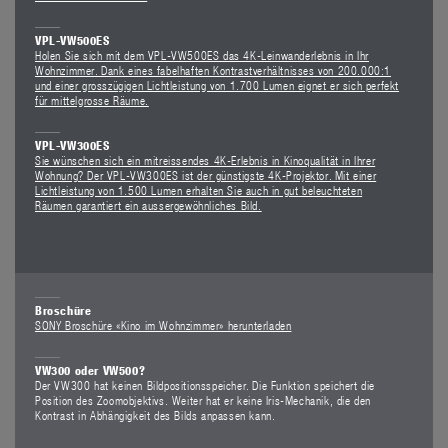
VPL-VW500ES
Holen Sie sich mit dem VPL-VW500ES das 4K-Leinwanderlebnis in Ihr
Wohnzimmer. Dank eines fabelhaften Kontrastverhältnisses von 200.000:1
und einer grosszügigen Lichtleistung von 1.700 Lumen eignet er sich perfekt
für mittelgrosse Räume.
VPL-VW300ES
Sie wünschen sich ein mitreissendes 4K-Erlebnis in Kinoqualität in Ihrer
Wohnung? Der VPL-VW300ES ist der günstigste 4K-Projektor. Mit einer
Lichtleistung von 1.500 Lumen erhalten Sie auch in gut beleuchteten
Räumen garantiert ein aussergewöhnliches Bild.
Broschüre
SONY Broschüre «Kino im Wohnzimmer» herunterladen
VW300 oder VW500?
Der VW300 hat keinen Bildpositionsspeicher. Die Funktion speichert die
Position des Zoomobjektivs. Weiter hat er keine Iris-Mechanik, die den
Kontrast in Abhängigkeit des Bilds anpassen kann.