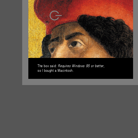
The box said:
,
Requires Windows 95 or better
so I bought a Macintosh.