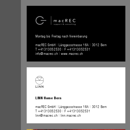
Montag bis Freitag nach Vereinbarung
macREC GmbH
|
Länggassstrasse 16A
|
3012 Bern
T +41313052530
|
F +41313052531
info@macrec.ch
|
www.macrec.ch
LINN Home Bern
macREC GmbH
|
Länggassstrasse 16A
|
3012 Bern
T +41313052530
|
F +41313052531
linn@macrec.ch
|
linn.macrec.ch